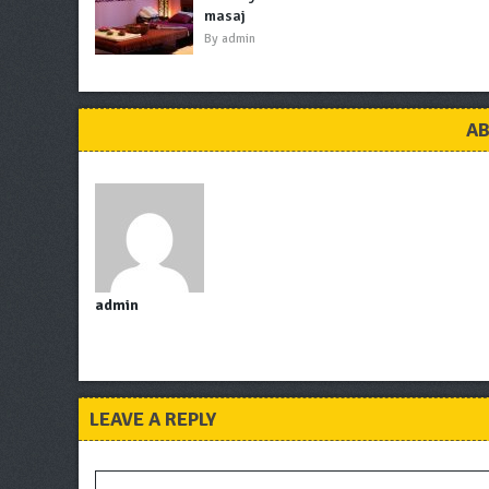
masaj
By
admin
AB
admin
LEAVE A REPLY