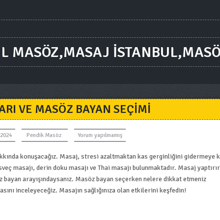
UL MASÖZ,MASAJ ISTANBUL,MASÖ
ARI VE MASÖZ BAYAN SEÇIMI
 2024
Pendik Masöz
Yorum yapılmamış
kında konuşacağız. Masaj, stresi azaltmaktan kas gerginliğini gidermeye 
 İsveç masajı, derin doku masajı ve Thai masajı bulunmaktadır. Masaj yaptırı
öz bayan arayışındaysanız. Masöz bayan seçerken nelere dikkat etmeniz
asını inceleyeceğiz. Masajın sağlığınıza olan etkilerini keşfedin!