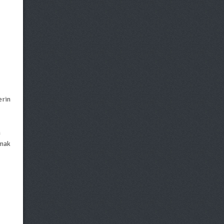
erin
a
amak