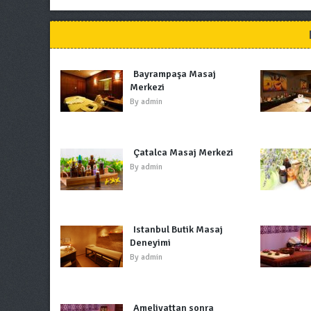
Bayrampaşa Masaj
Merkezi
By
admin
Çatalca Masaj Merkezi
By
admin
Istanbul Butik Masaj
Deneyimi
By
admin
Ameliyattan sonra