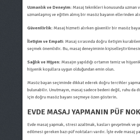
Uzmanlık ve Deneyim:
Masaj teknikleri konusunda uzman ve
uzmanlaşmış ve eğitim almış bir masöz bayanın ellerinden alın
Güvenilirlik:
Masaj hizmeti alırken güvenilir bir masöz bayan
İletişim ve Empati:
Masaj sırasında doğru iletişim kurabilen
seçmek önemlidir. Bu, masaj deneyiminin kişiselleştirilmesi
Sağlık ve Hijyen:
Masajın yapıldığı ortamın temiz ve hijyeni
hijyenik koşullara uygun olduğundan emin olun.
Masöz bayan seçiminde dikkat ederek doğru tercihler yapmak, 
bulunabilir. Unutmayın, masaj sadece bedeni değil, ruhu da d
için doğru masöz bayanı seçmeye özen gösterin.
EVDE MASAJ YAPMANIN PÜF NOK
Evde masaj yapmak, stresi azaltmak, kasları gevşetmek ve ge
edilmesi gereken bazı püf noktaları vardır. İşte evde masaj 