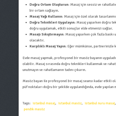
Doğru Ortam Oluşturun
: Masaj için sessiz ve rahatla
bir ortam sağlayın.
Masaj Yağı Kullanın
: Masaj için özel olarak tasarlanmış
Doğru Teknikleri Uygulayın
: Masaj yaparken doğru tek
doğru uygulamak, etkili sonuçlar elde etmenizi sağlar.
Masajı Sıkıştırmayın
: Masaj yaparken çok fazla baskı 
olacaktır.
Karşılıklı Masaj Yapın
: Eğer mümkünse, partnerinizle ka
Evde masaj yapmak, profesyonel bir masöz bayanın uyguladığı
olabilir. Masaj sırasında doğru teknikleri kullanmak ve rahat
unutmayın ve rahatlamanın tadını çıkarın.
Masöz bayan ile profesyonel bir masaj seansı kadar etkili o
püf noktaları doğru bir şekilde uygulandığında, evde yapılan 
Tags:
istanbul masaj
,
istanbul masöz
,
istanbul nuru masaj
pendik masöz