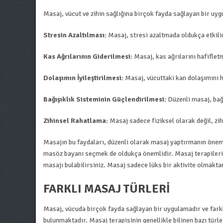
Masaj, vücut ve zihin sağlığına birçok fayda sağlayan bir uy
Stresin Azaltılması:
Masaj, stresi azaltmada oldukça etkilidi
Kas Ağrılarının Giderilmesi:
Masaj, kas ağrılarını hafiflet
Dolaşımın İyileştirilmesi:
Masaj, vücuttaki kan dolaşımını h
Bağışıklık Sisteminin Güçlendirilmesi:
Düzenli masaj, bağı
Zihinsel Rahatlama:
Masaj sadece fiziksel olarak değil, zi
Masajın bu faydaları, düzenli olarak masaj yaptırmanın önemi
masöz bayanı seçmek de oldukça önemlidir. Masaj terapilerini
masajı bulabilirsiniz. Masaj sadece lüks bir aktivite olmaktan 
FARKLI MASAJ TÜRLERI
Masaj, vücuda birçok fayda sağlayan bir uygulamadır ve farklı 
bulunmaktadır. Masaj terapisinin genellikle bilinen bazı türle