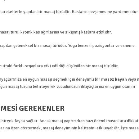
 hareketlerle yapılan bir masaj türüdür. Kasların gevşemesine yardımcı olur
asaj türü, kronik kas ağrılarına ve sıkışmış kaslara etkilidir.
 yapılan geleneksel bir masaj türüdür. Yoga benzeri pozisyonlar ve esneme
uttaki farklı organlara etki edildiği düşünülen bir masaj türüdür.
htiyaçlarınıza en uygun masajı seçmek için deneyimli bir
masöz bayan
veya 
uygun masaj türünü belirleyerek vücudunuzun ihtiyaçlarına en uygun olanını
ILMESI GEREKENLER
a birçok fayda sağlar. Ancak masaj yaptırırken bazı önemli hususlara dikkat
arına özen göstermek, masaj deneyiminin kalitesini etkileyebilir. İşte masa