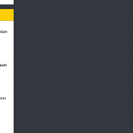
ları
meti
ansı