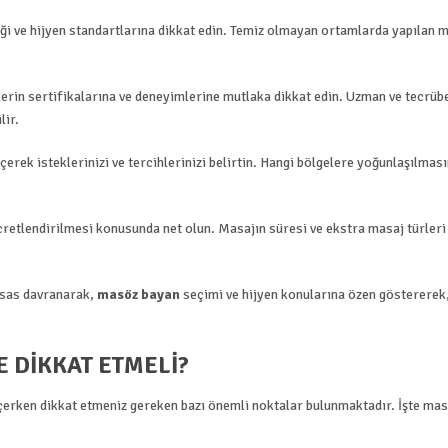
ği ve hijyen standartlarına dikkat edin. Temiz olmayan ortamlarda yapılan m
rin sertifikalarına ve deneyimlerine mutlaka dikkat edin. Uzman ve tecrübe
lir.
rek isteklerinizi ve tercihlerinizi belirtin. Hangi bölgelere yoğunlaşılması
retlendirilmesi konusunda net olun. Masajın süresi ve ekstra masaj türleri 
ssas davranarak,
masöz bayan
seçimi ve hijyen konularına özen göstererek
 DIKKAT ETMELI?
çerken dikkat etmeniz gereken bazı önemli noktalar bulunmaktadır. İşte ma