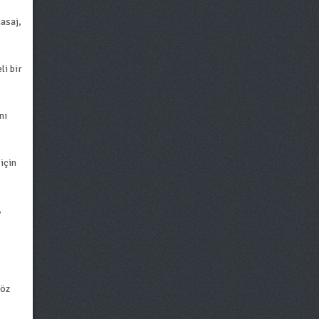
asaj,
li bir
nı
için
,
söz