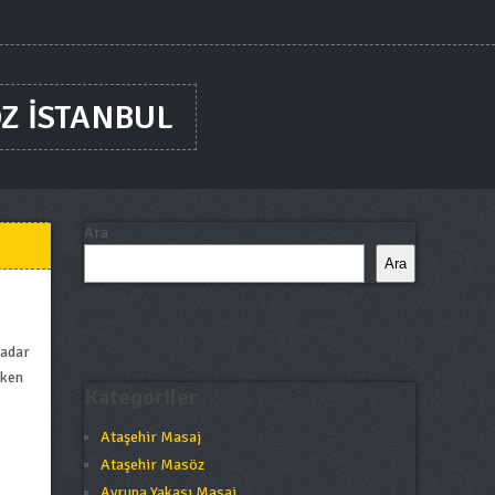
Z ISTANBUL
Ara
Ara
kadar
rken
Kategoriler
Ataşehir Masaj
Ataşehir Masöz
Avrupa Yakası Masaj