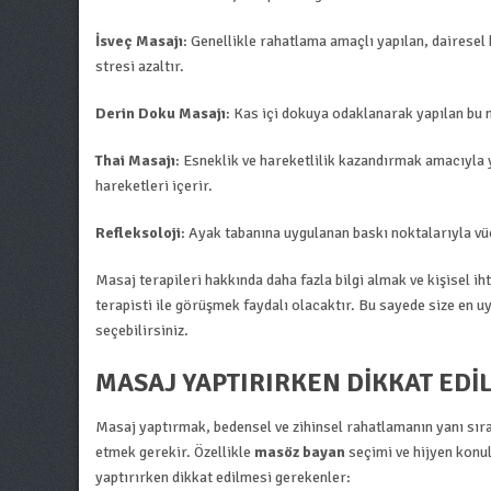
İsveç Masajı
: Genellikle rahatlama amaçlı yapılan, dairesel
stresi azaltır.
Derin Doku Masajı
: Kas içi dokuya odaklanarak yapılan bu m
Thai Masajı
: Esneklik ve hareketlilik kazandırmak amacıyla
hareketleri içerir.
Refleksoloji
: Ayak tabanına uygulanan baskı noktalarıyla vüc
Masaj terapileri hakkında daha fazla bilgi almak ve kişisel i
terapisti ile görüşmek faydalı olacaktır. Bu sayede size en 
seçebilirsiniz.
MASAJ YAPTIRIRKEN DIKKAT ED
Masaj yaptırmak, bedensel ve zihinsel rahatlamanın yanı sır
etmek gerekir. Özellikle
masöz bayan
seçimi ve hijyen konul
yaptırırken dikkat edilmesi gerekenler: