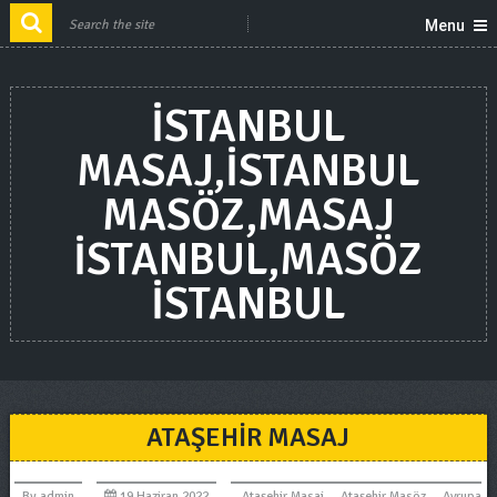
Menu
ISTANBUL
MASAJ,ISTANBUL
MASÖZ,MASAJ
ISTANBUL,MASÖZ
ISTANBUL
ATAŞEHIR MASAJ
By
admin
19 Haziran 2022
Ataşehir Masaj
,
Ataşehir Masöz
,
Avrupa