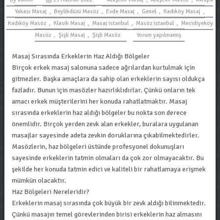
Yakası Masaj
,
Beylikdüzü Masöz
,
Evde Masaj
,
Genel
,
Kadıköy Masaj
,
Kadıköy Masöz
,
Klasik Masaj
,
Masaj istanbul
,
Masöz istanbul
,
Mecidiyeköy
Masöz
,
Şişli Masaj
,
Şişli Masöz
Yorum yapılmamış
Masaj Sırasında Erkeklerin Haz Aldığı Bölgeler
Birçok erkek masaj salonuna sadece ağrılardan kurtulmak için
gitmezler. Başka amaçlara da sahip olan erkeklerin sayısı oldukça
fazladır. Bunun için masözler hazırlıklıdırlar. Çünkü onların tek
amacı erkek müşterilerini her konuda rahatlatmaktır. Masaj
sırasında erkeklerin haz aldığı bölgeler bu nokta son derece
önemlidir. Birçok yerden zevk alan erkekler, buralara uygulanan
masajlar sayesinde adeta zevkin doruklarına çıkabilmektedirler.
Masözlerin, haz bölgeleri üstünde profesyonel dokunuşları
sayesinde erkeklerin tatmin olmaları da çok zor olmayacaktır. Bu
şekilde her konuda tatmin edici ve kaliteli bir rahatlamaya erişmek
mümkün olacaktır.
Haz Bölgeleri Nereleridir?
Erkeklerin masaj sırasında çok büyük bir zevk aldığı bilinmektedir.
Çünkü masajın temel görevlerinden birisi erkeklerin haz almasını