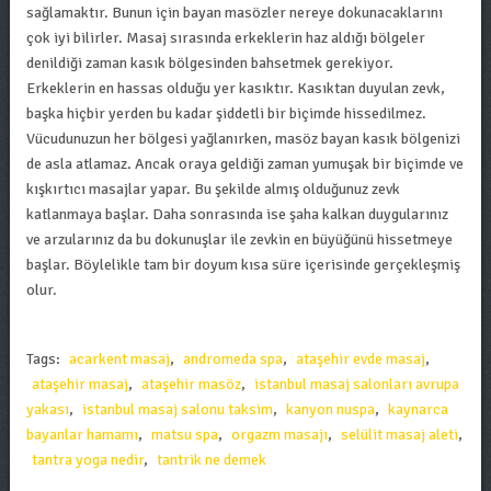
sağlamaktır. Bunun için bayan masözler nereye dokunacaklarını
çok iyi bilirler. Masaj sırasında erkeklerin haz aldığı bölgeler
denildiği zaman kasık bölgesinden bahsetmek gerekiyor.
Erkeklerin en hassas olduğu yer kasıktır. Kasıktan duyulan zevk,
başka hiçbir yerden bu kadar şiddetli bir biçimde hissedilmez.
Vücudunuzun her bölgesi yağlanırken, masöz bayan kasık bölgenizi
de asla atlamaz. Ancak oraya geldiği zaman yumuşak bir biçimde ve
kışkırtıcı masajlar yapar. Bu şekilde almış olduğunuz zevk
katlanmaya başlar. Daha sonrasında ise şaha kalkan duygularınız
ve arzularınız da bu dokunuşlar ile zevkin en büyüğünü hissetmeye
başlar. Böylelikle tam bir doyum kısa süre içerisinde gerçekleşmiş
olur.
Tags:
acarkent masaj
,
andromeda spa
,
ataşehir evde masaj
,
ataşehir masaj
,
ataşehir masöz
,
istanbul masaj salonları avrupa
yakası
,
istanbul masaj salonu taksim
,
kanyon nuspa
,
kaynarca
bayanlar hamamı
,
matsu spa
,
orgazm masajı
,
selülit masaj aleti
,
tantra yoga nedir
,
tantrik ne demek